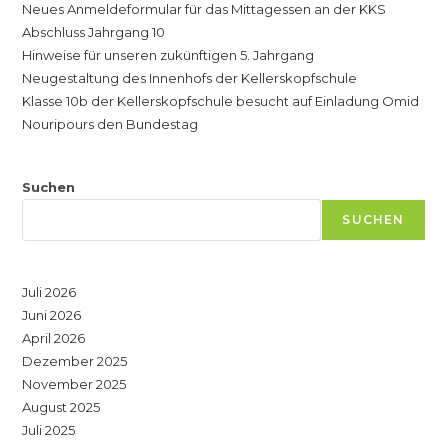
Neues Anmeldeformular für das Mittagessen an der KKS
Nouripours
Den
Abschluss Jahrgang 10
Bundestag
Hinweise für unseren zukünftigen 5. Jahrgang
Neugestaltung des Innenhofs der Kellerskopfschule
Klasse 10b der Kellerskopfschule besucht auf Einladung Omid
Nouripours den Bundestag
Suchen
SUCHEN
Juli 2026
Juni 2026
April 2026
Dezember 2025
November 2025
August 2025
Juli 2025