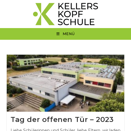
Zum
Inhalt
springen
MENÜ
Tag der offenen Tür – 2023
Liebe Schülerinnen und Schüler, liebe Eltern, wir laden