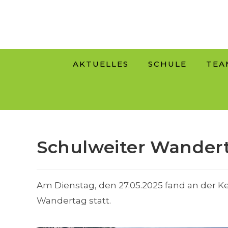
Zum
Inhalt
springen
AKTUELLES
SCHULE
TEA
Schulweiter Wander
Am Dienstag, den 27.05.2025 fand an der K
Wandertag statt.